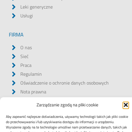
Leki generyczne
Usługi
FIRMA
O nas
Sieć
Praca
Regulamin
Oświadczenie o ochronie danych osobowych
Nota prawna
Kodeks postępowania
Zarządzanie zgodą na pliki cookie
Należyta staranność w zakresie pracy dzieci
Aby zapewnić najlepsze doświadczenia, używamy technologii takich jak pliki cookie
Whistleblowing
do przechowywania i/lub uzyskiwania dostępu do informacji o urządzeniu.
Polityka różnorodności, równości i integracji
Wyrażenie zgody na te technologie umożliwi nam przetwarzanie danych, takich jak