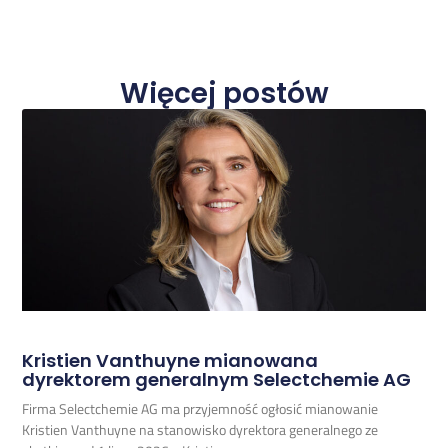
Więcej postów
Kristien Vanthuyne mianowana
dyrektorem generalnym Selectchemie AG
Firma Selectchemie AG ma przyjemność ogłosić mianowanie
Kristien Vanthuyne na stanowisko dyrektora generalnego ze