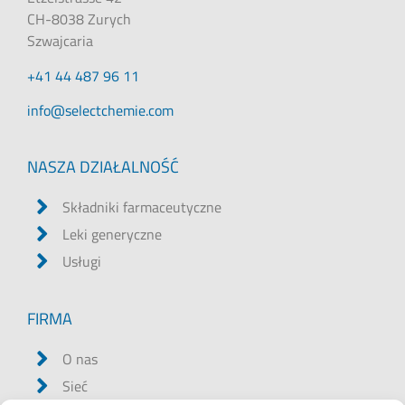
CH-8038 Zurych
Szwajcaria
+41 44 487 96 11
@ofni
moc.eimehctceles
NASZA DZIAŁALNOŚĆ
Składniki farmaceutyczne
Leki generyczne
Usługi
FIRMA
O nas
Sieć