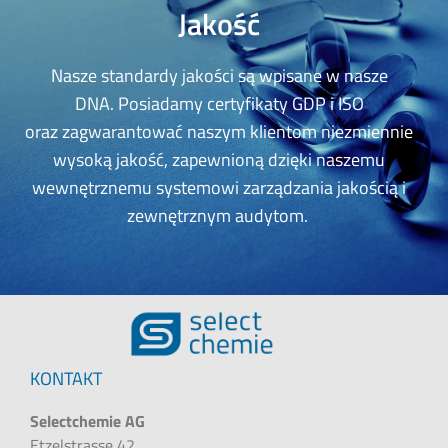
Jakość
Nasze standardy jakości są wpisane w nasze
DNA.
Posiadamy certyfikaty GDP i ISO
oraz
zagwarantować naszym klientom niezmiennie
wysoką jakość, zapewnioną dzięki naszemu
wewnętrznemu systemowi zarządzania jakością i
zewnętrznym audytom.
KONTAKT
Selectchemie AG
Etzelstrasse 42