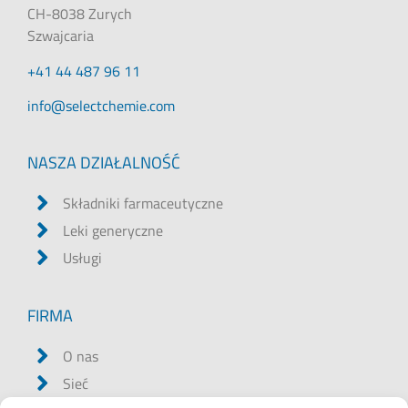
CH-8038 Zurych
Szwajcaria
+41 44 487 96 11
@ofni
moc.eimehctceles
NASZA DZIAŁALNOŚĆ
Składniki farmaceutyczne
Leki generyczne
Usługi
FIRMA
O nas
Sieć