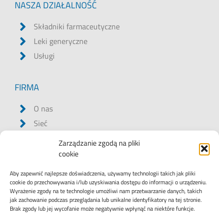
NASZA DZIAŁALNOŚĆ
Składniki farmaceutyczne
Leki generyczne
Usługi
FIRMA
O nas
Sieć
Praca
Zarządzanie zgodą na pliki
Regulamin
cookie
Oświadczenie o ochronie danych osobowych
Aby zapewnić najlepsze doświadczenia, używamy technologii takich jak pliki
Nota prawna
cookie do przechowywania i/lub uzyskiwania dostępu do informacji o urządzeniu.
Wyrażenie zgody na te technologie umożliwi nam przetwarzanie danych, takich
Kodeks postępowania
jak zachowanie podczas przeglądania lub unikalne identyfikatory na tej stronie.
Brak zgody lub jej wycofanie może negatywnie wpłynąć na niektóre funkcje.
Należyta staranność w zakresie pracy dzieci