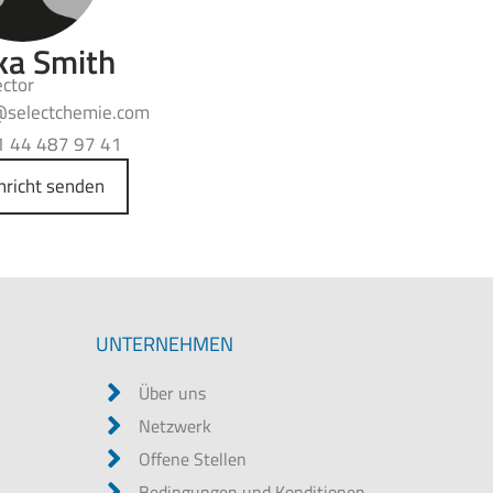
ka Smith
ector
h
moc.eimehctceles
1 44 487 97 41
hricht senden
UNTERNEHMEN
Über uns
Netzwerk
Offene Stellen
Bedingungen und Konditionen