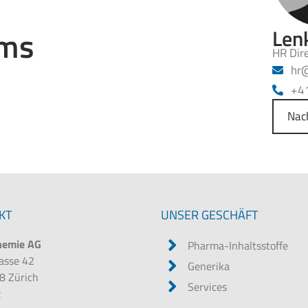
ams
Len
HR Dir
@r
+4
Nac
KT
UNSER GESCHÄFT
hemie AG
Pharma-Inhaltsstoffe
rasse 42
Generika
8 Zürich
Services
z