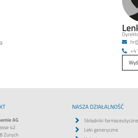
Len
Dyrekt
a
@r
+4
Wyś
KT
NASZA DZIAŁALNOŚĆ
hemie AG
Składniki farmaceutyczn
rasse 42
Leki generyczne
8 Zurych