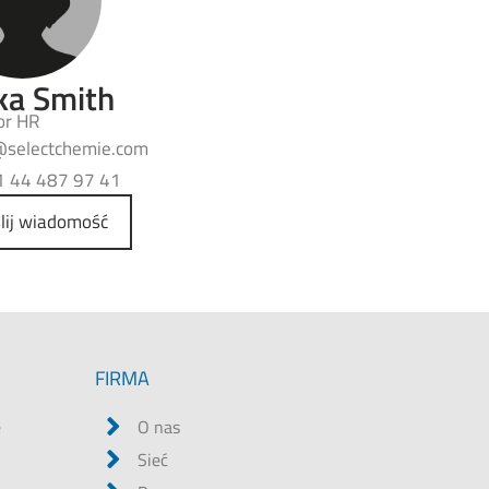
ka Smith
or HR
h
moc.eimehctceles
1 44 487 97 41
lij wiadomość
FIRMA
e
O nas
Sieć